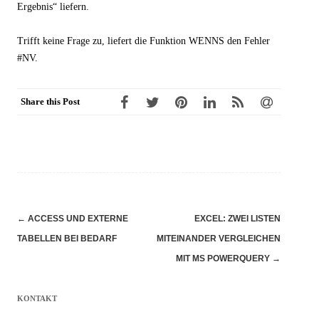
Ergebnis“ liefern.
Trifft keine Frage zu, liefert die Funktion WENNS den Fehler
#NV.
Share this Post
Navigation
←
ACCESS UND EXTERNE
EXCEL: ZWEI LISTEN
(Beiträge)
TABELLEN BEI BEDARF
MITEINANDER VERGLEICHEN
MIT MS POWERQUERY
→
KONTAKT