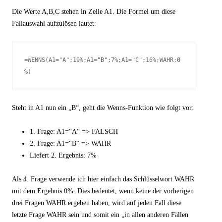
Die Werte A,B,C stehen in Zelle A1. Die Formel um diese
Fallauswahl aufzulösen lautet:
=WENNS(A1="A";19%;A1="B";7%;A1="C";16%;WAHR;0
%)
Steht in A1 nun ein „B“, geht die Wenns-Funktion wie folgt vor:
1. Frage: A1=“A“ => FALSCH
2. Frage: A1=“B“ => WAHR
Liefert 2. Ergebnis: 7%
Als 4. Frage verwende ich hier einfach das Schlüsselwort WAHR
mit dem Ergebnis 0%. Dies bedeutet, wenn keine der vorherigen
drei Fragen WAHR ergeben haben, wird auf jeden Fall diese
letzte Frage WAHR sein und somit ein „in allen anderen Fällen