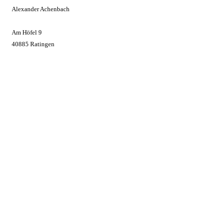
Alexander Achenbach
Am Höfel 9
40885 Ratingen
kontakt@aac-it.com
GEHE ZU
Gehe
zu
AKTUELLE BEITRÄGE
SVerweis mit komplexer Suche? Never! Excel 365 – Ever!
Excel 365 Überlauf? Das ist doch verboten!