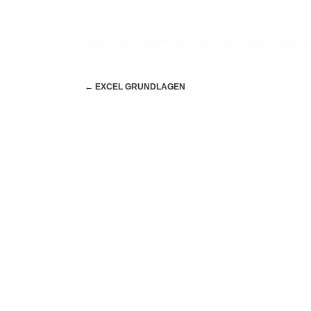
Navigation
←
EXCEL GRUNDLAGEN
(Beiträge)